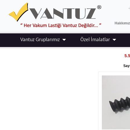
Hakkımı
Vantuz Gruplarımız
Özel İmalatlar
5.
Sayf