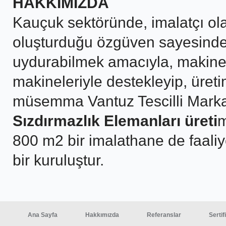
HAKKIMIZDA
Kauçuk sektöründe, imalatçı ola
oluşturduğu özgüven sayesinde,
uydurabilmek amacıyla, makine
makineleriyle destekleyip, üretim
müsemma Vantuz Tescilli Marka
Sızdırmazlık Elemanları üreti
m
800 m2 bir imalathane de faali
bir kuruluştur.
Ana Sayfa
Hakkımızda
Referanslar
Sertif