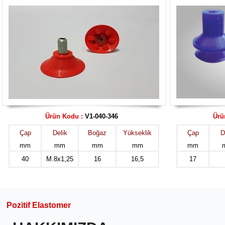
Ürün Kodu :
V1-040-346
Ürü
Çap
Delik
Boğaz
Yükseklik
Çap
D
mm
mm
mm
mm
mm
40
M.8x1,25
16
16,5
17
Pozitif Elastomer