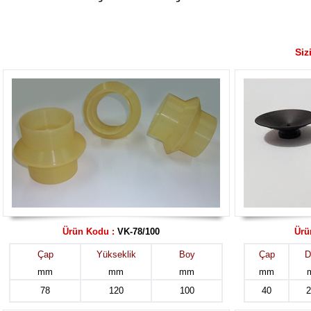
Siz
Ürün Kodu :
VK-78/100
Ürü
Çap
Yükseklik
Boy
Çap
D
mm
mm
mm
mm
78
120
100
40
2