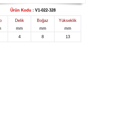
Ürün Kodu :
V1-022-328
p
Delik
Boğaz
Yükseklik
m
mm
mm
mm
4
8
13