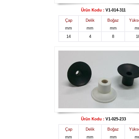
Ürün Kodu :
V1-014-311
Çap
Delik
Boğaz
Yükse
mm
mm
mm
m
14
4
8
1
Ürün Kodu :
V1-025-233
Çap
Delik
Boğaz
Yükse
mm
mm
mm
m