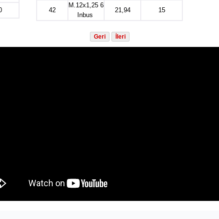
M.12x1,25 6
0
42
21,94
15
Inbus