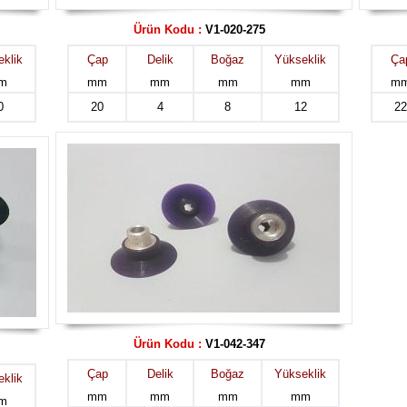
Ürün Kodu :
V1-020-275
klik
Çap
Delik
Boğaz
Yükseklik
Ça
m
mm
mm
mm
mm
m
0
20
4
8
12
22
Ürün Kodu :
V1-042-347
Çap
Delik
Boğaz
Yükseklik
klik
mm
mm
mm
mm
m